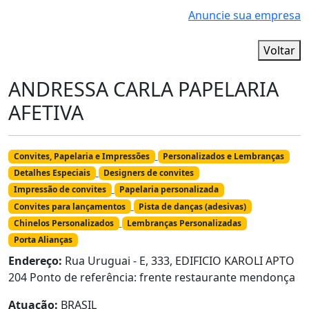
Anuncie sua empresa
Voltar
ANDRESSA CARLA PAPELARIA
AFETIVA
Convites, Papelaria e Impressões
Personalizados e Lembranças
Detalhes Especiais
Designers de convites
Impressão de convites
Papelaria personalizada
Convites para lançamentos
Pista de danças (adesivas)
Chinelos Personalizados
Lembranças Personalizadas
Porta Alianças
Endereço:
Rua Uruguai - E, 333, EDIFICIO KAROLI APTO
204 Ponto de referência: frente restaurante mendonça
Atuação:
BRASIL