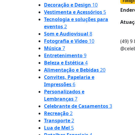
Fotogr
Decoração e Design
10
Ender
Vestimenta e Acessórios
5
Tecnologia e soluções para
Atuaç
eventos
2
Som e Audiovisual
8
Fotografia e Vídeo
10
(49) 9
Música
7
@celeb
Entretenimento
9
Beleza e Estética
4
Alimentação e Bebidas
20
Convites, Papelaria e
Impressões
6
Personalizados e
Lembranças
7
Celebrante de Casamentos
3
Recreação
2
Transporte
2
Lua de Mel
5