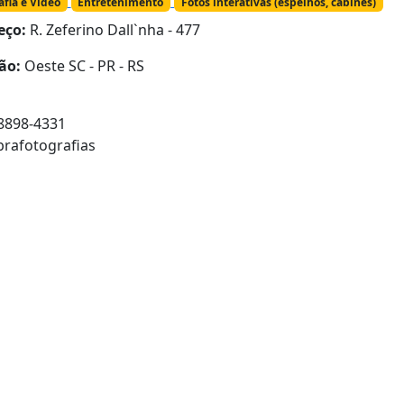
afia e Vídeo
Entretenimento
Fotos interativas (espelhos, cabines)
eço:
R. Zeferino Dall`nha - 477
ão:
Oeste SC - PR - RS
 8898-4331
rafotografias