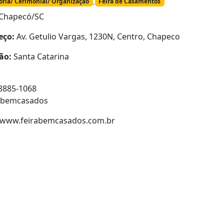
oria/ Cerimonial/ Organização
Feira de Casamentos
Chapecó/SC
eço:
Av. Getulio Vargas, 1230N, Centro, Chapeco
ão:
Santa Catarina
 8885-1068
abemcasados
//www.feirabemcasados.com.br