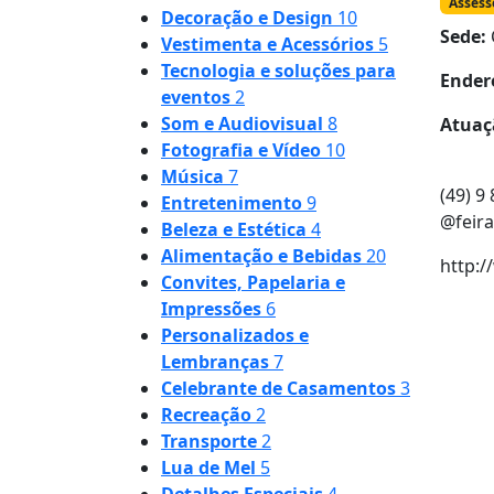
Assess
Decoração e Design
10
Sede:
Vestimenta e Acessórios
5
Tecnologia e soluções para
Ender
eventos
2
Som e Audiovisual
8
Atuaç
Fotografia e Vídeo
10
Música
7
(49) 9
Entretenimento
9
@feir
Beleza e Estética
4
Alimentação e Bebidas
20
http:
Convites, Papelaria e
Impressões
6
Personalizados e
Lembranças
7
Celebrante de Casamentos
3
Recreação
2
Transporte
2
Lua de Mel
5