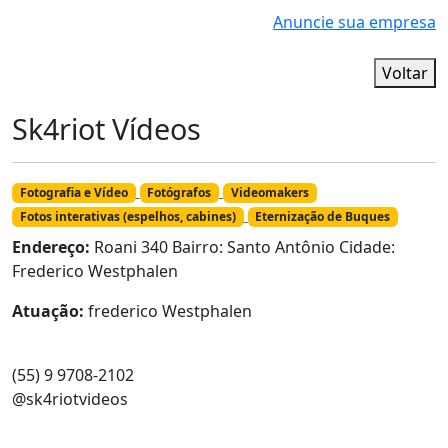
Anuncie sua empresa
Voltar
Sk4riot Vídeos
Fotografia e Vídeo
Fotógrafos
Videomakers
Fotos interativas (espelhos, cabines)
Eternização de Buques
Endereço:
Roani 340 Bairro: Santo Antônio Cidade:
Frederico Westphalen
Atuação:
frederico Westphalen
(55) 9 9708-2102
@sk4riotvideos