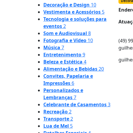
Decora
Decoração e Design
10
Ender
Vestimenta e Acessórios
5
Tecnologia e soluções para
Atuaç
eventos
2
Som e Audiovisual
8
Fotografia e Vídeo
10
(49) 9
Música
7
guilh
Entretenimento
9
guilh
Beleza e Estética
4
Alimentação e Bebidas
20
Convites, Papelaria e
Impressões
6
Personalizados e
Lembranças
7
Celebrante de Casamentos
3
Recreação
2
Transporte
2
Lua de Mel
5