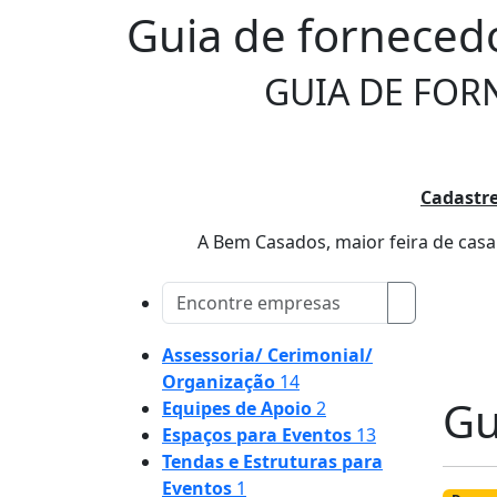
Guia de forneced
GUIA DE FOR
Cadastre
A Bem Casados, maior feira de casam
Assessoria/ Cerimonial/
Organização
14
Gu
Equipes de Apoio
2
Espaços para Eventos
13
Tendas e Estruturas para
Eventos
1