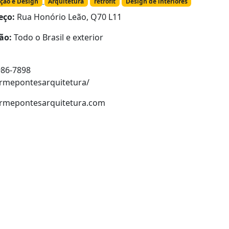
ção e Design
Arquitetura
retrofit
Design de interiores
eço:
Rua Honório Leão, Q70 L11
ão:
Todo o Brasil e exterior
986-7898
ermepontesarquitetura/
ermepontesarquitetura.com